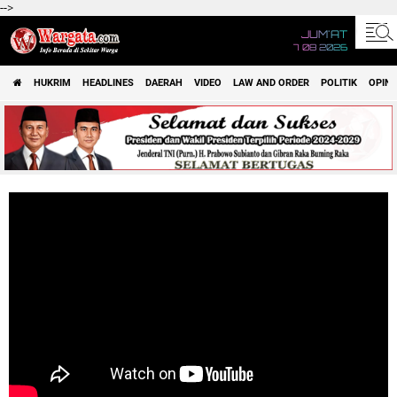
-->
JUM'AT
7 08 2026
HUKRIM
HEADLINES
DAERAH
VIDEO
LAW AND ORDER
POLITIK
OPINI