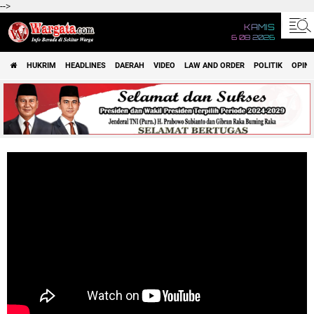
-->
KAMIS
6 08 2026
HUKRIM
HEADLINES
DAERAH
VIDEO
LAW AND ORDER
POLITIK
OPINI