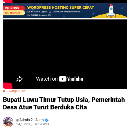
›
WargaSulsel
Bupati Luwu Timur Tutup Usia, Pemerintah Desa Atue Turut Berduka Cita
Bupati Luwu Timur Tutup Usia, Pemerintah
Desa Atue Turut Berduka Cita
Admin 2 - Alam
24/12/20, 14:19 WIB