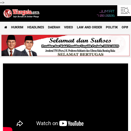
-->
JUM'AT
7 08 2026
HUKRIM
HEADLINES
DAERAH
VIDEO
LAW AND ORDER
POLITIK
OPINI