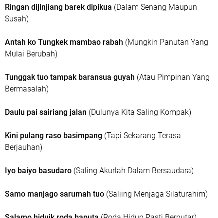
Ringan dijinjiang barek dipikua
(Dalam Senang Maupun
Susah)
Antah ko Tungkek mambao rabah
(Mungkin Panutan Yang
Mulai Berubah)
Tunggak tuo tampak baransua guyah
(Atau Pimpinan Yang
Bermasalah)
Daulu pai sairiang jalan
(Dulunya Kita Saling Kompak)
Kini pulang raso basimpang
(Tapi Sekarang Terasa
Berjauhan)
Iyo baiyo basudaro
(Saling Akurlah Dalam Bersaudara)
Samo manjago sarumah tuo
(Saliing Menjaga Silaturahim)
Salamo hiduik roda baputa
(Roda Hidup Pasti Berputar)