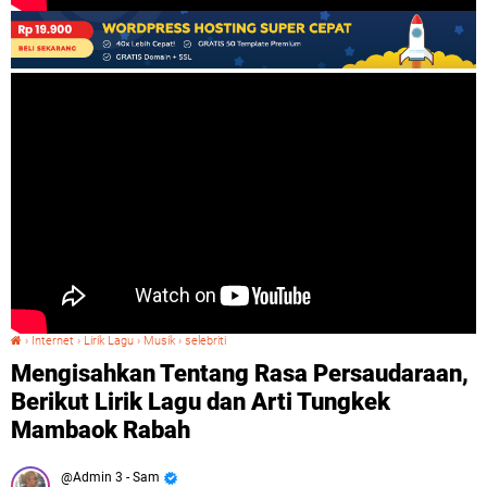
›
Internet
›
Lirik Lagu
›
Musik
›
selebriti
Mengisahkan Tentang Rasa Persaudaraan, Berikut Lirik Lagu dan Arti Tungkek Mambaok Rabah
Mengisahkan Tentang Rasa Persaudaraan,
Berikut Lirik Lagu dan Arti Tungkek
Mambaok Rabah
Admin 3 - Sam