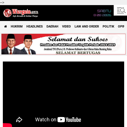
-->
SABTU
8 08 2026
HUKRIM
HEADLINES
DAERAH
VIDEO
LAW AND ORDER
POLITIK
OPINI