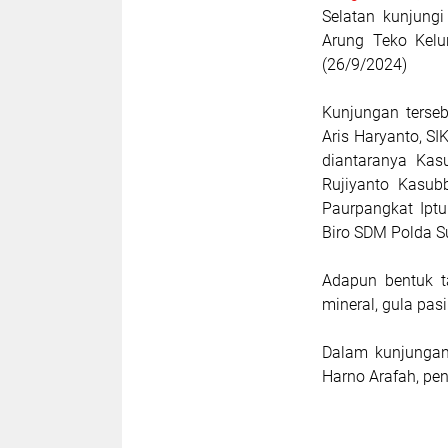
Selatan kunjung
Arung Teko Kelu
(26/9/2024)
Kunjungan terse
Aris Haryanto, 
diantaranya Ka
Rujiyanto Kasu
Paurpangkat Iptu
Biro SDM Polda Su
Adapun bentuk ta
mineral, gula pas
Dalam kunjungan
Harno Arafah, pen