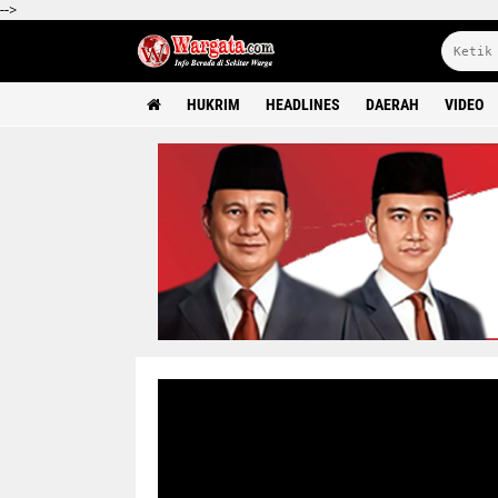
-->
HUKRIM
HEADLINES
DAERAH
VIDEO