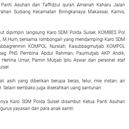
i Panti Asuhan dan Taffidzul quran Amanah Kaharu Jalan
rahan Sudiang Kecamatan Biringkanaya Makassar, Kamis,
but dipimpin langsung Karo SDM Polda Sulsel, KOMBES Pol
SIK, M.Hum, bersama rombongan yang mendampingi Karo SDM
subbagrenmin KOMPOL Nursiah, Kasubbagmutjab KOMPOL
bbag PNS Pembina Abdul Rahman, Paumutjab AKP Andik,
 Herlina Umar, Pamin Mutjab Iptu Aswar dan personel staf
lsel.
li asih yang diberikan berupa beras, telur, mie instan, air
ir. Selain sembako juga diserahkan uang santunan
nya Karo SDM Polda Sulsel disambut Ketua Panti Asuhan
gurus yayasan dan para anak santri.