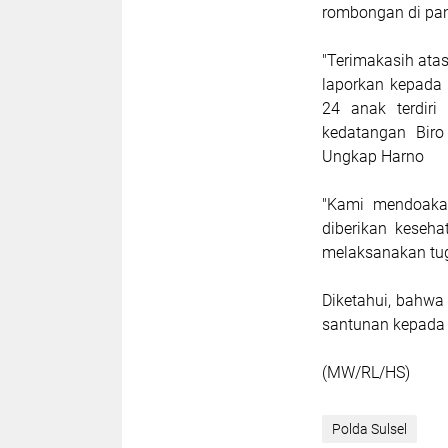
rombongan di pan
"Terimakasih ata
laporkan kepada
24 anak terdiri
kedatangan Bir
Ungkap Harno
"Kami mendoakan
diberikan keseh
melaksanakan tug
Diketahui, bahwa
santunan kepada 
(MW/RL/HS)
Polda Sulsel