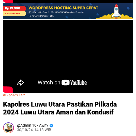
›
polres lutra
Kapolres Luwu Utara Pastikan Pilkada 2024 Luwu Utara Aman dan Kondusif
Kapolres Luwu Utara Pastikan Pilkada
2024 Luwu Utara Aman dan Kondusif
Admin 10 - Awhy
30/10/24, 14:18 WIB