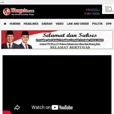
-->
MINGGU
9 08 2026
HUKRIM
HEADLINES
DAERAH
VIDEO
LAW AND ORDER
POLITIK
OPINI