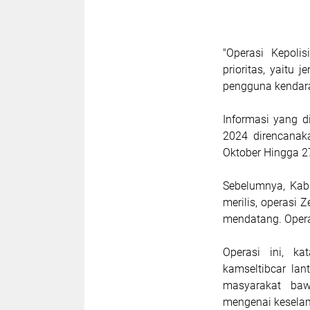
"Operasi Kepoli
prioritas, yaitu
pengguna kendara
Informasi yang d
2024 direncanak
Oktober Hingga 2
Sebelumnya, Kab
merilis, operasi 
mendatang. Operas
Operasi ini, k
kamseltibcar l
masyarakat bawa
mengenai kesela