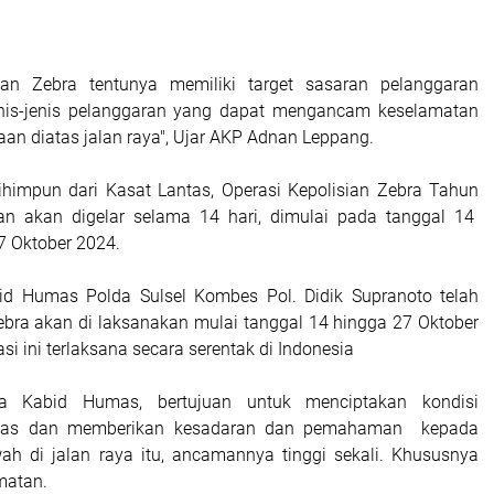
sian Zebra tentunya memiliki target sasaran pelanggaran
 jenis-jenis pelanggaran yang dapat mengancam keselamatan
an diatas jalan raya", Ujar AKP Adnan Leppang.
ihimpun dari Kasat Lantas, Operasi Kepolisian Zebra Tahun
an akan digelar selama 14 hari, dimulai pada tanggal 14
7 Oktober 2024.
id Humas Polda Sulsel Kombes Pol. Didik Supranoto telah
Zebra akan di laksanakan mulai tanggal 14 hingga 27 Oktober
i ini terlaksana secara serentak di Indonesia
ata Kabid Humas, bertujuan untuk menciptakan kondisi
antas dan memberikan kesadaran dan pemahaman kepada
h di jalan raya itu, ancamannya tinggi sekali. Khususnya
matan.