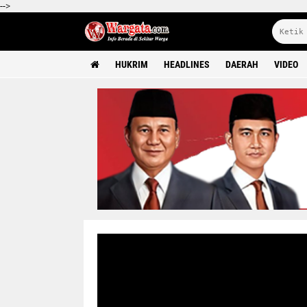
-->
HUKRIM
HEADLINES
DAERAH
VIDEO