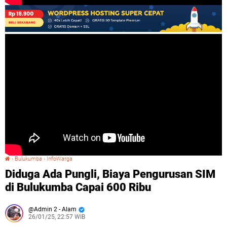
›
Bulukumba
›
InfoWarga
Diduga Ada Pungli, Biaya Pengurusan SIM di Bulukumba Capai 600 Ribu
Diduga Ada Pungli, Biaya Pengurusan SIM
di Bulukumba Capai 600 Ribu
Admin 2 - Alam
26/01/25, 22:57 WIB