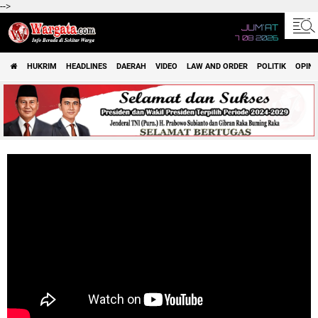
-->
JUM'AT
7 08 2026
HUKRIM
HEADLINES
DAERAH
VIDEO
LAW AND ORDER
POLITIK
OPINI