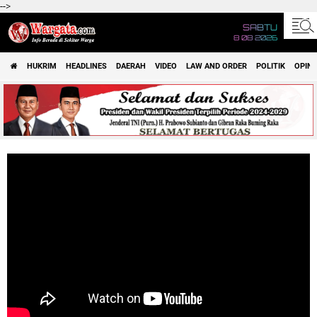
-->
SABTU
8 08 2026
HUKRIM
HEADLINES
DAERAH
VIDEO
LAW AND ORDER
POLITIK
OPINI