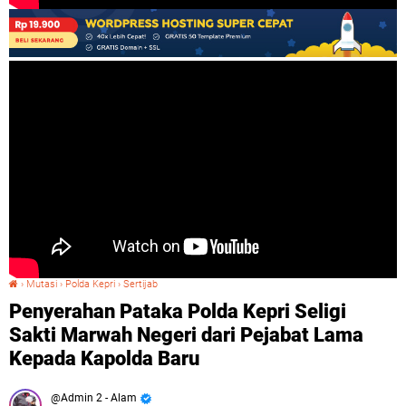
›
Mutasi
›
Polda Kepri
›
Sertijab
Penyerahan Pataka Polda Kepri Seligi Sakti Marwah Negeri dari Pejabat Lama Kepada Kapolda Baru
Penyerahan Pataka Polda Kepri Seligi
Sakti Marwah Negeri dari Pejabat Lama
Kepada Kapolda Baru
Admin 2 - Alam