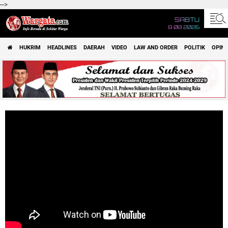
-->
SABTU
8 08 2026
HUKRIM
HEADLINES
DAERAH
VIDEO
LAW AND ORDER
POLITIK
OPINI