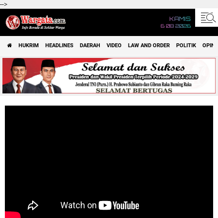
-->
KAMIS
6 08 2026
HUKRIM
HEADLINES
DAERAH
VIDEO
LAW AND ORDER
POLITIK
OPINI