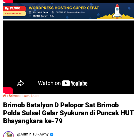
›
Brimob
›
Luwu Utara
Brimob Batalyon D Pelopor Sat Brimob Polda Sulsel Gelar Syukuran di Puncak HUT Bhayangkara ke-79
Brimob Batalyon D Pelopor Sat Brimob
Polda Sulsel Gelar Syukuran di Puncak HUT
Bhayangkara ke-79
Admin 10 - Awhy