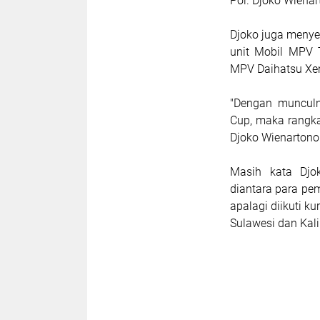
Pol. Djoko Wienar
Djoko juga menye
unit Mobil MPV 
MPV Daihatsu Xen
"Dengan munculn
Cup, maka rangka
Djoko Wienartono
Masih kata Djo
diantara para pem
apalagi diikuti k
Sulawesi dan Kal