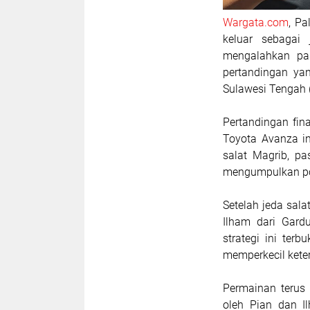
Wargata.com
, Pa
keluar sebagai
mengalahkan pa
pertandingan ya
Sulawesi Tengah (
Pertandingan fi
Toyota Avanza in
salat Magrib, pa
mengumpulkan po
Setelah jeda sal
Ilham dari Gard
strategi ini ter
memperkecil keter
Permainan terus b
oleh Pian dan I