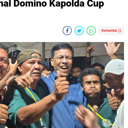
inal Domino Kapolda Cup
Komentar (
)