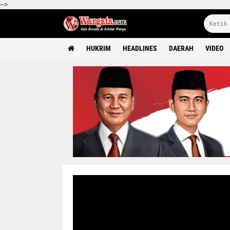
-->
HUKRIM
HEADLINES
DAERAH
VIDEO