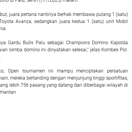
tono di Palu, Senin (7/7/2025) malam.
but, juara pertana nantinya berhak membawa pulang 1 (satu)
Toyota Avanza, sedangkan juara kedua 1 (satu) unit Mobil
ia.
ya Gardu Bulls Palu sebagai Champions Domino Kapolda
ian lomba domino ini dinyatakan selesai," jelas Kombes Pol.
.
ko, Open tournamen ini mampu menciptakan persatuan
ain, mereka bertanding dengan menjunjung tinggi sportifitas,
urang lebih 756 pasang yang datang dari diberbagai wilayah di
imantan.