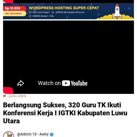
›
Luwu Utara
Berlangsung Sukses, 320 Guru TK Ikuti Konferensi Kerja I IGTKI Kabupaten Luwu Utara
Berlangsung Sukses, 320 Guru TK Ikuti
Konferensi Kerja I IGTKI Kabupaten Luwu
Utara
Admin 10 - Awhy