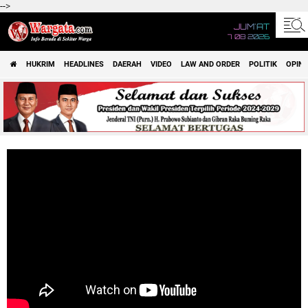
-->
JUM'AT
7 08 2026
HUKRIM
HEADLINES
DAERAH
VIDEO
LAW AND ORDER
POLITIK
OPINI