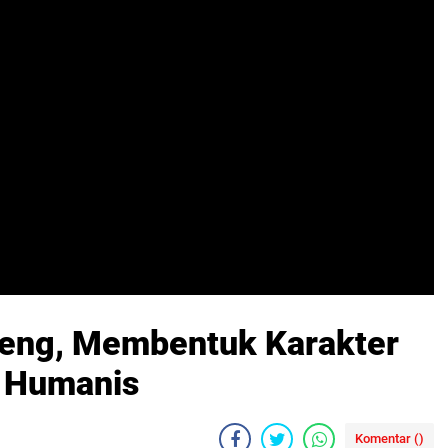
lteng, Membentuk Karakter
h Humanis
Komentar (
)