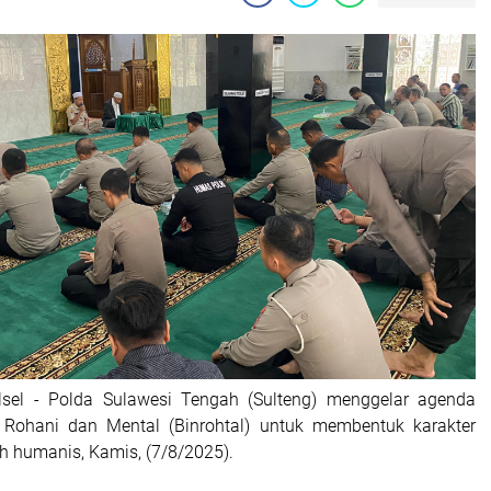
ulsel - Polda Sulawesi Tengah (Sulteng) menggelar agenda
 Rohani dan Mental (Binrohtal) untuk membentuk karakter
ih humanis, Kamis, (7/8/2025).