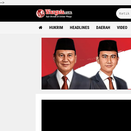
-->
HUKRIM
HEADLINES
DAERAH
VIDEO