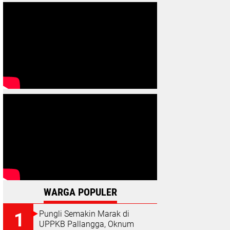
WARGA POPULER
Pungli Semakin Marak di
UPPKB Pallangga, Oknum