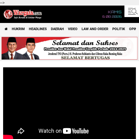
-->
KAMIS
6 08 2026
HUKRIM
HEADLINES
DAERAH
VIDEO
LAW AND ORDER
POLITIK
OPINI