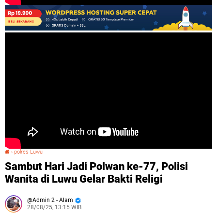
›
polres Luwu
Sambut Hari Jadi Polwan ke-77, Polisi Wanita di Luwu Gelar Bakti Religi
Sambut Hari Jadi Polwan ke-77, Polisi
Wanita di Luwu Gelar Bakti Religi
Admin 2 - Alam
28/08/25, 13:15 WIB