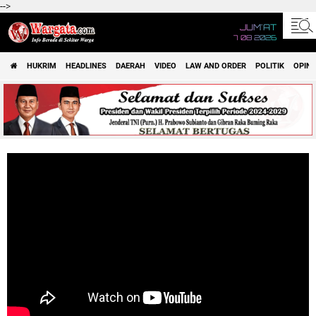
-->
JUM'AT
7 08 2026
HUKRIM
HEADLINES
DAERAH
VIDEO
LAW AND ORDER
POLITIK
OPINI