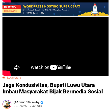
›
Luwu Utara
Jaga Kondusivitas, Bupati Luwu Utara Imbau Masyarakat Bijak Bermedia Sosial
Jaga Kondusivitas, Bupati Luwu Utara
Imbau Masyarakat Bijak Bermedia Sosial
Admin 10 - Awhy
02/09/25, 17:42 WIB