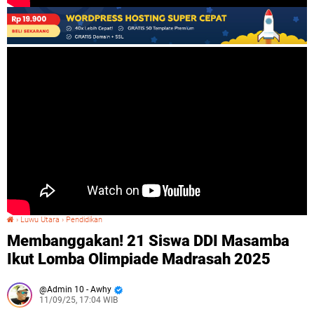
›
Luwu Utara
›
Pendidikan
Membanggakan! 21 Siswa DDI Masamba Ikut Lomba Olimpiade Madrasah 2025
Membanggakan! 21 Siswa DDI Masamba
Ikut Lomba Olimpiade Madrasah 2025
Admin 10 - Awhy
11/09/25, 17:04 WIB