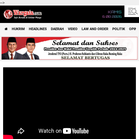
-->
KAMIS
6 08 2026
HUKRIM
HEADLINES
DAERAH
VIDEO
LAW AND ORDER
POLITIK
OPINI