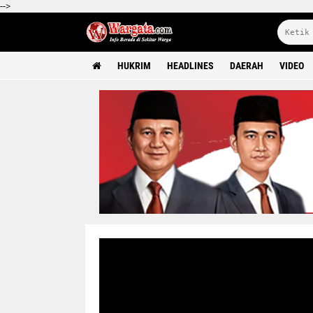
-->
HUKRIM
HEADLINES
DAERAH
VIDEO