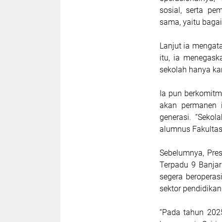
sosial, serta pe
sama, yaitu baga
Lanjut ia mengat
itu, ia menegas
sekolah hanya kar
Ia pun berkomitm
akan permanen in
generasi. “Sekol
alumnus Fakultas
Sebelumnya, Pre
Terpadu 9 Banja
segera beroperas
sektor pendidikan
“Pada tahun 2025 