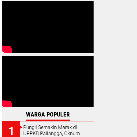
WARGA POPULER
Pungli Semakin Marak di
UPPKB Pallangga, Oknum