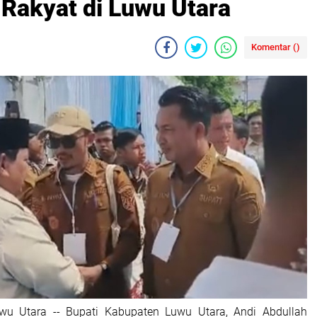
Rakyat di Luwu Utara
Komentar (
)
uwu Utara -- Bupati Kabupaten Luwu Utara, Andi Abdullah