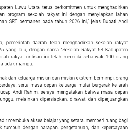
upaten Luwu Utara terus berkomitmen untuk menghadirkan
n program sekolah rakyat ini dengan menyiapkan lahan
an SRT permanen pada tahun 2026 ini,” jelas Bupati Andi
dia, pemerintah daerah telah menghadirkan sekolah rakyat
025 yang lalu, dengan nama “Sekolah Rakyat 68 Kabupaten
olah rakyat rintisan ini telah memiliki sebanyak 100 orang
rga tidak mampu.
anak dari keluarga miskin dan miskin ekstrem bermimpi, orang
berdaya, serta masa depan keluarga mulai bergerak ke arah
,” ucap Andi Rahim, seraya mengatakan bahwa masa depan
itunggu, melainkan dipersiapkan, dirawat, dan diperjuangkan
hadir membuka akses belajar yang setara, memberi ruang bagi
uk tumbuh dengan harapan, pengetahuan, dan kepercayaan