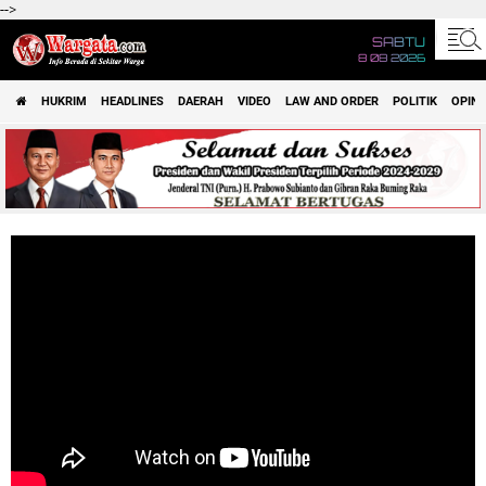
-->
SABTU
8 08 2026
HUKRIM
HEADLINES
DAERAH
VIDEO
LAW AND ORDER
POLITIK
OPINI