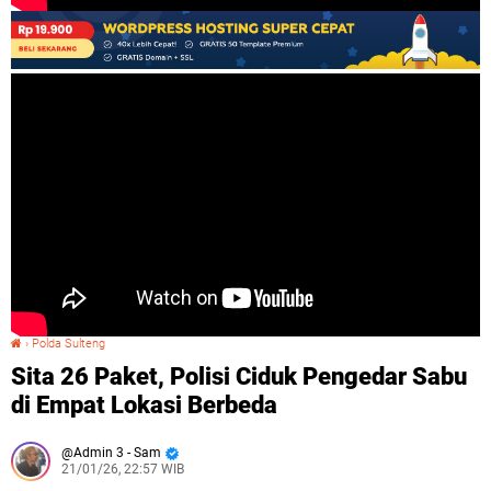
›
Polda Sulteng
Sita 26 Paket, Polisi Ciduk Pengedar Sabu di Empat Lokasi Berbeda
Sita 26 Paket, Polisi Ciduk Pengedar Sabu
di Empat Lokasi Berbeda
Admin 3 - Sam
21/01/26, 22:57 WIB