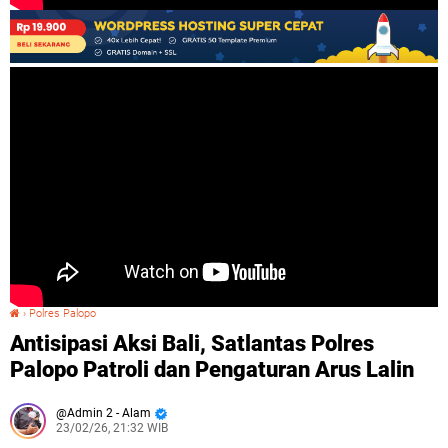
›
Polres Palopo
Antisipasi Aksi Bali, Satlantas Polres Palopo Patroli dan Pengaturan Arus Lalin
Antisipasi Aksi Bali, Satlantas Polres
Palopo Patroli dan Pengaturan Arus Lalin
Admin 2 - Alam
23/02/26, 21:32 WIB