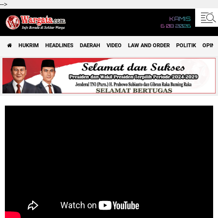
-->
KAMIS
6 08 2026
HUKRIM
HEADLINES
DAERAH
VIDEO
LAW AND ORDER
POLITIK
OPINI