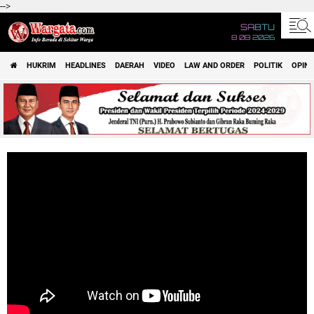
-->
SABTU
8 08 2026
HUKRIM
HEADLINES
DAERAH
VIDEO
LAW AND ORDER
POLITIK
OPINI