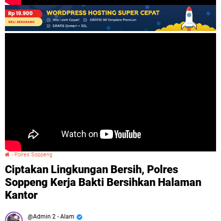
›
Polres Soppeng
Ciptakan Lingkungan Bersih, Polres Soppeng Kerja Bakti Bersihkan Halaman Kantor
Ciptakan Lingkungan Bersih, Polres
Soppeng Kerja Bakti Bersihkan Halaman
Kantor
Admin 2 - Alam