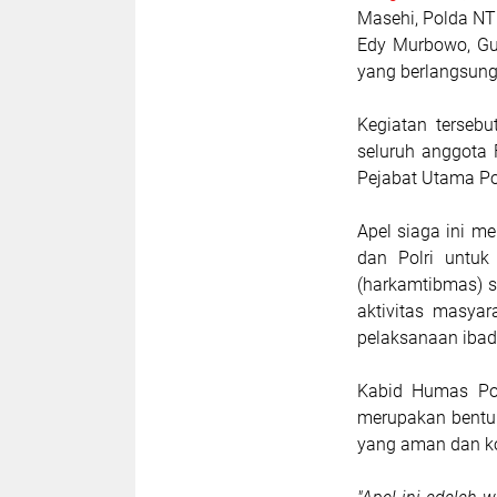
Masehi, Polda NT
Edy Murbowo, Gub
yang berlangsung
Kegiatan tersebu
seluruh anggota
Pejabat Utama P
Apel siaga ini me
dan Polri untuk
(harkamtibmas) 
aktivitas masya
pelaksanaan iba
Kabid Humas Po
merupakan bentuk
yang aman dan ko