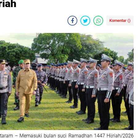
riah
Komentar (
)
ataram – Memasuki bulan suci Ramadhan 1447 Hijriah/2026