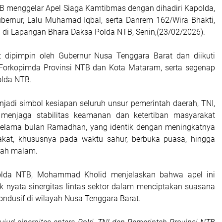
B menggelar Apel Siaga Kamtibmas dengan dihadiri Kapolda,
ernur, Lalu Muhamad Iqbal, serta Danrem 162/Wira Bhakti,
 di Lapangan Bhara Daksa Polda NTB, Senin,(23/02/2026).
t dipimpin oleh Gubernur Nusa Tenggara Barat dan diikuti
 Forkopimda Provinsi NTB dan Kota Mataram, serta segenap
olda NTB.
njadi simbol kesiapan seluruh unsur pemerintah daerah, TNI,
 menjaga stabilitas keamanan dan ketertiban masyarakat
selama bulan Ramadhan, yang identik dengan meningkatnya
rakat, khususnya pada waktu sahur, berbuka puasa, hingga
dah malam.
lda NTB, Mohammad Kholid menjelaskan bahwa apel ini
 nyata sinergitas lintas sektor dalam menciptakan suasana
ndusif di wilayah Nusa Tenggara Barat.