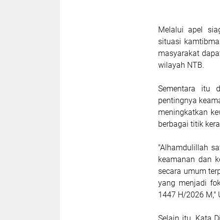
Melalui apel si
situasi kamtibm
masyarakat dapat
wilayah NTB.
Sementara itu 
pentingnya keama
meningkatkan ke
berbagai titik k
"Alhamdulillah sa
keamanan dan ke
secara umum ter
yang menjadi fo
1447 H/2026 M," 
Selain itu, Kata