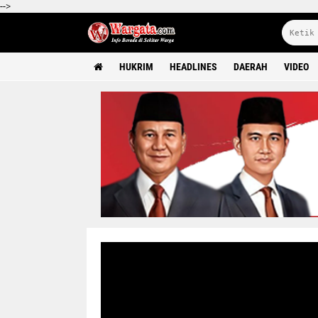
-->
HUKRIM
HEADLINES
DAERAH
VIDEO