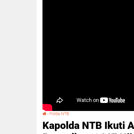
Kapolda NTB Ikuti Apel Siaga Kamtibmas Ramadhan 1447 Hijriah
›
Polda NTB
Kapolda NTB Ikuti 