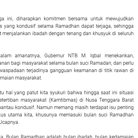
aga ini, diharapkan komitmen bersama untuk mewujudkan
as yang kondusif selama Ramadhan dapat terjaga, sehingga
 menjalankan ibadah dengan tenang dan khusyuk di seluruh
dalam amanatnya, Gubernur NTB M. Iqbal menekankan,
nan bagi masyarakat selama bulan suci Ramadan, dan perlu
waspadaan terjadinya gangguan keamanan di titik rawan di
eramaian masyarakat.
tu hal yang patut kita syukuri bahwa hingga saat ini situasi
tertiban masyarakat (Kamtibmas) di Nusa Tenggara Barat
pantau kondusif. Namun memang masih terdapat isu penting
kus utama kita, khusunya memasuki bulan suci Ramadhan
Ucapnya.
 Dia, Bulan Ramadhan adalah bulan ibadah, bulan kedamaian