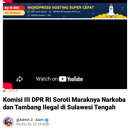
›
DPR RI
Komisi III DPR RI Soroti Maraknya Narkoba dan Tambang Ilegal di Sulawesi Tengah
Komisi III DPR RI Soroti Maraknya Narkoba
dan Tambang Ilegal di Sulawesi Tengah
Admin 2 - Alam
05/03/26, 22:34 WIB