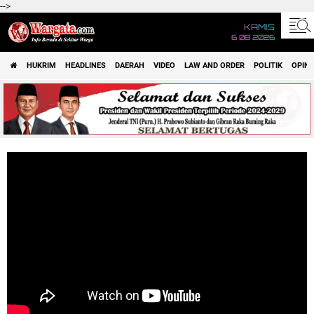
-->
KAMIS
6 08 2026
HUKRIM
HEADLINES
DAERAH
VIDEO
LAW AND ORDER
POLITIK
OPINI