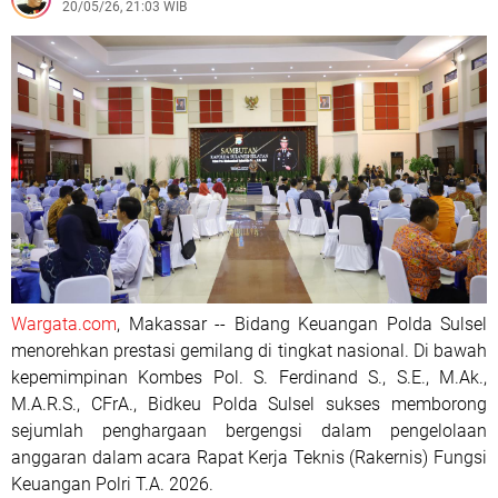
20/05/26, 21:03 WIB
Wargata.com
, Makassar -- Bidang Keuangan Polda Sulsel
menorehkan prestasi gemilang di tingkat nasional. Di bawah
kepemimpinan Kombes Pol. S. Ferdinand S., S.E., M.Ak.,
M.A.R.S., CFrA., Bidkeu Polda Sulsel sukses memborong
sejumlah penghargaan bergengsi dalam pengelolaan
anggaran dalam acara Rapat Kerja Teknis (Rakernis) Fungsi
Keuangan Polri T.A. 2026.