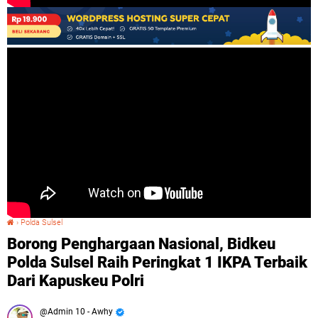
›
Polda Sulsel
Borong Penghargaan Nasional, Bidkeu Polda Sulsel Raih Peringkat 1 IKPA Terbaik Dari Kapuskeu Polri
Borong Penghargaan Nasional, Bidkeu
Polda Sulsel Raih Peringkat 1 IKPA Terbaik
Dari Kapuskeu Polri
Admin 10 - Awhy