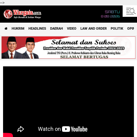
-->
SABTU
8 08 2026
HUKRIM
HEADLINES
DAERAH
VIDEO
LAW AND ORDER
POLITIK
OPINI