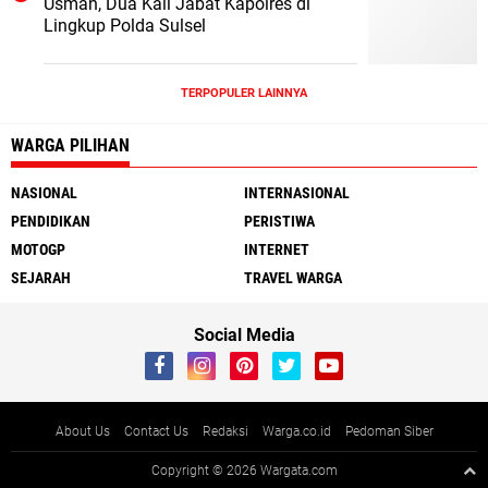
Usman, Dua Kali Jabat Kapolres di
Lingkup Polda Sulsel
TERPOPULER LAINNYA
WARGA PILIHAN
NASIONAL
INTERNASIONAL
PENDIDIKAN
PERISTIWA
MOTOGP
INTERNET
SEJARAH
TRAVEL WARGA
Social Media
About Us
Contact Us
Redaksi
Warga.co.id
Pedoman Siber
Copyright ©
2026 Wargata.com