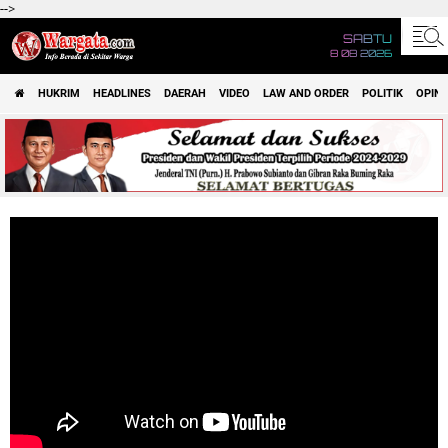
-->
SABTU
8 08 2026
HUKRIM
HEADLINES
DAERAH
VIDEO
LAW AND ORDER
POLITIK
OPINI