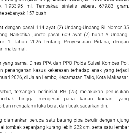
ak 1.933,95 ml, Tembakau sintetis seberat 679,83 gram,
ate sebanyak 157 buah
erat dengan pasal 114 ayat (2) Undang-Undang RI Nomor 35
ang Narkotika juncto pasal 609 ayat (2) huruf A Undang-
r 1 Tahun 2026 tentang Penyesuaian Pidana, dengan
n maksimal.
 yang sama, Dirres PPA dan PPO Polda Sulsel Kombes Pol.
 penanganan kasus kekerasan terhadap anak yang terjadi
nuari 2026, di Jalan Lembo, Kecamatan Tallo, Kota Makassar.
sebut, tersangka berinisial RH (25) melakukan penusukan
ombak hingga mengenai paha kanan korban, yang
rban mengalami luka berat dan tidak sadarkan diri.
g diamankan berupa satu batang pipa berulir dengan ujung
ai tombak sepanjang kurang lebih 222 cm, serta satu lembar