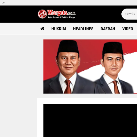
-->
HUKRIM
HEADLINES
DAERAH
VIDEO