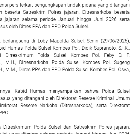
ensi pers terkait pengungkapan tindak pidana yang ditangani
m beserta Satreskrim Polres jajaran, Ditresnarkoba beserta
es jajaran selama periode Januari hingga Juni 2026 serta
us oleh Ditres PPA dan PPO Polda Sulsel.
t berlangsung di Loby Mapolda Sulsel, Senin (29/06/2026),
bid Humas Polda Sulsel Kombes Pol. Didik Supranoto, S.I.K.,
gi Dirreskrimum Polda Sulsel Kombes Pol. Feby D. P.
.K., M.H., Dirresnarkoba Polda Sulsel Kombes Pol. Sugeng
S.H., M.M., Dirres PPA dan PPO Polda Sulsel Kombes Pol. Osva,
annya, Kabid Humas menyampaikan bahwa Polda Sulsel
 kasus yang ditangani oleh Direktorat Reserse Kriminal Umum
irektorat Reserse Narkoba (Ditresnarkoba), serta Direktorat
PPO.
 Ditreskrimum Polda Sulsel dan Satreskrim Polres jajaran,