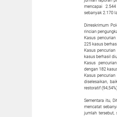
jumlah laporan p
mencapai 2.544
sebanyak 2.170 l
Dirreskrimum Po
rincian pengungk
Kasus pencurian
225 kasus berhasi
Kasus pencurian
kasus berhasil di
Kasus pencurian
dengan 182 kasus
Kasus pencurian 
diselesaikan, b
restoratif (94,54%)
Sementara itu, D
mencatat sebanyak
jumlah tersebut,