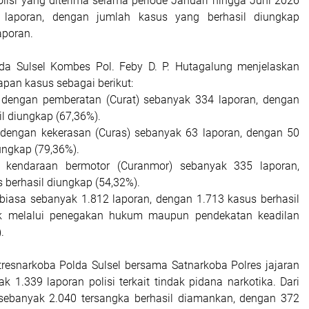
olisi yang diterima selama periode Januari hingga Juni 2026
 laporan, dengan jumlah kasus yang berhasil diungkap
aporan.
lda Sulsel Kombes Pol. Feby D. P. Hutagalung menjelaskan
apan kasus sebagai berikut:
 dengan pemberatan (Curat) sebanyak 334 laporan, dengan
l diungkap (67,36%).
 dengan kekerasan (Curas) sebanyak 63 laporan, dengan 50
ungkap (79,36%).
 kendaraan bermotor (Curanmor) sebanyak 335 laporan,
 berhasil diungkap (54,32%).
biasa sebanyak 1.812 laporan, dengan 1.713 kasus berhasil
aik melalui penegakan hukum maupun pendekatan keadilan
.
itresnarkoba Polda Sulsel bersama Satnarkoba Polres jajaran
 1.339 laporan polisi terkait tindak pidana narkotika. Dari
 sebanyak 2.040 tersangka berhasil diamankan, dengan 372