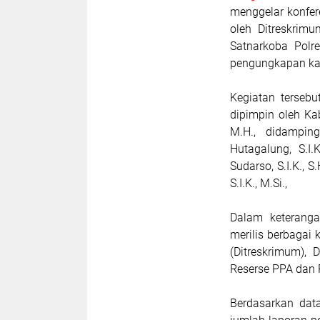
menggelar konfer
oleh Ditreskrimu
Satnarkoba Polr
pengungkapan kas
Kegiatan tersebu
dipimpin oleh Ka
M.H., didampin
Hutagalung, S.I
Sudarso, S.I.K., 
S.I.K., M.Si.,
Dalam keterang
merilis berbagai
(Ditreskrimum), D
Reserse PPA dan 
Berdasarkan data