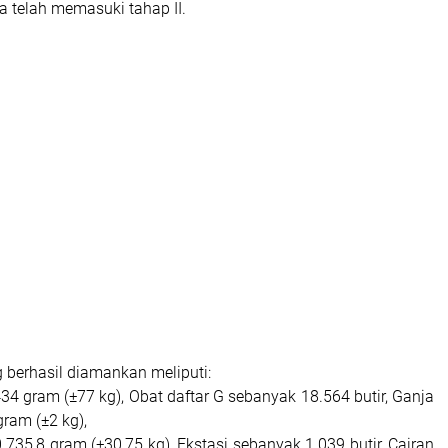
a telah memasuki tahap II.
 berhasil diamankan meliputi:
34 gram (±77 kg), Obat daftar G sebanyak 18.564 butir, Ganja
gram (±2 kg),
.735,8 gram (±30,75 kg), Ekstasi sebanyak 1.039 butir, Cairan