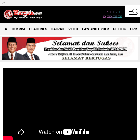
-->
SABTU
8 08 2026
HUKRIM
HEADLINES
DAERAH
VIDEO
LAW AND ORDER
POLITIK
OPINI