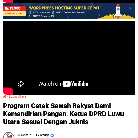
›
Luwu Utara
Program Cetak Sawah Rakyat Demi Kemandirian Pangan, Ketua DPRD Luwu Utara Sesuai Dengan Juknis
Program Cetak Sawah Rakyat Demi
Kemandirian Pangan, Ketua DPRD Luwu
Utara Sesuai Dengan Juknis
Admin 10 - Awhy