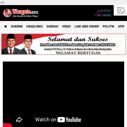
-->
JUM'AT
7 08 2026
HUKRIM
HEADLINES
DAERAH
VIDEO
LAW AND ORDER
POLITIK
OPINI