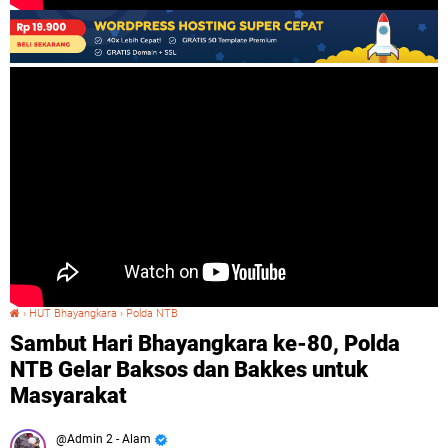
›
HUT Bhayangkara
›
Polda NTB
Sambut Hari Bhayangkara ke-80, Polda NTB Gelar Baksos dan Bakkes untuk Masyarakat
Sambut Hari Bhayangkara ke-80, Polda
NTB Gelar Baksos dan Bakkes untuk
Masyarakat
Admin 2 - Alam