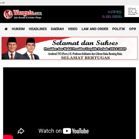
-->
KAMIS
6 08 2026
HUKRIM
HEADLINES
DAERAH
VIDEO
LAW AND ORDER
POLITIK
OPINI