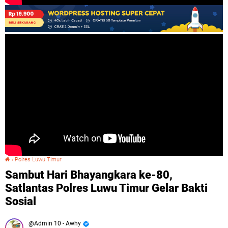
›
Polres Luwu Timur
Sambut Hari Bhayangkara ke-80, Satlantas Polres Luwu Timur Gelar Bakti Sosial
Sambut Hari Bhayangkara ke-80,
Satlantas Polres Luwu Timur Gelar Bakti
Sosial
Admin 10 - Awhy