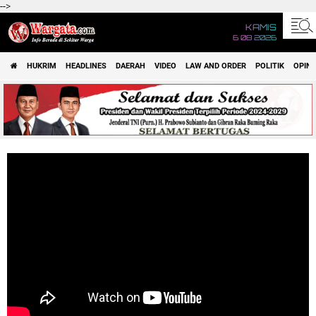
-->
KAMIS
6 08 2026
HUKRIM
HEADLINES
DAERAH
VIDEO
LAW AND ORDER
POLITIK
OPINI