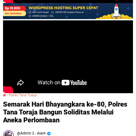
›
Polres Tana Toraja
Semarak Hari Bhayangkara ke-80, Polres Tana Toraja Bangun Soliditas Melalui Aneka Perlombaan
Semarak Hari Bhayangkara ke-80, Polres
Tana Toraja Bangun Soliditas Melalui
Aneka Perlombaan
Admin 2 - Alam