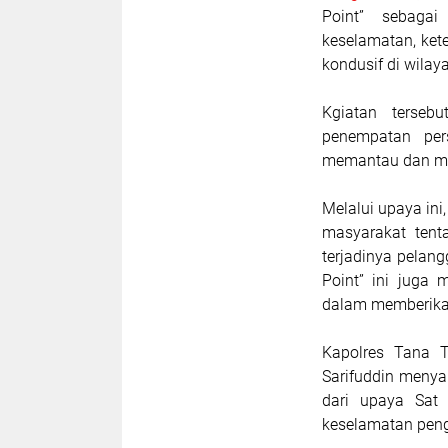
Point” sebagai
keselamatan, kete
kondusif di wilay
Kgiatan terseb
penempatan pers
memantau dan meng
Melalui upaya ini
masyarakat tenta
terjadinya pelang
Point” ini juga
dalam memberikan
Kapolres Tana 
Sarifuddin menya
dari upaya Sat
keselamatan peng