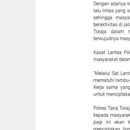
Dengan adanya keg
lalu lintas yang 
sehingga masya
beraktivitas di j
Toraja dalam m
terwujudnya masy
Kasat Lantas Po
masyarakat dalam
“Melalui Sat La
mematuhi rambu-r
Kerja sama yang
untuk menciptakan
Polres Tana Tora
kepada masyaraka
pagi ini akan t
menciptakan li