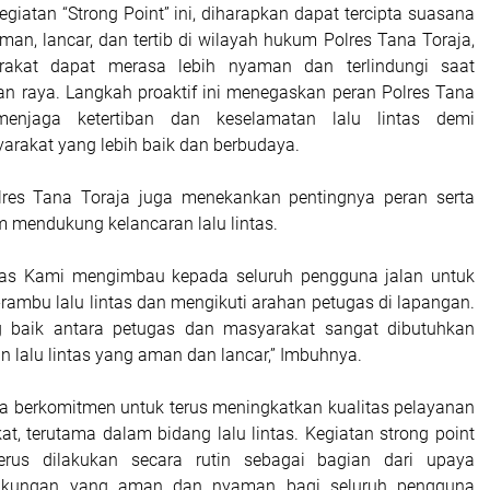
iatan “Strong Point” ini, diharapkan dapat tercipta suasana
aman, lancar, dan tertib di wilayah hukum Polres Tana Toraja,
rakat dapat merasa lebih nyaman dan terlindungi saat
alan raya. Langkah proaktif ini menegaskan peran Polres Tana
enjaga ketertiban dan keselamatan lalu lintas demi
arakat yang lebih baik dan berbudaya.
lres Tana Toraja juga menekankan pentingnya peran serta
 mendukung kelancaran lalu lintas.
ntas Kami mengimbau kepada seluruh pengguna jalan untuk
ambu lalu lintas dan mengikuti arahan petugas di lapangan.
 baik antara petugas dan masyarakat sangat dibutuhkan
 lalu lintas yang aman dan lancar,” Imbuhnya.
ja berkomitmen untuk terus meningkatkan kualitas pelayanan
t, terutama dalam bidang lalu lintas. Kegiatan strong point
erus dilakukan secara rutin sebagai bagian dari upaya
ngkungan yang aman dan nyaman bagi seluruh pengguna