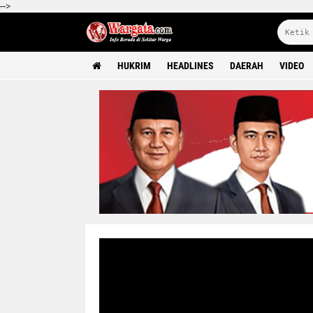
-->
HUKRIM
HEADLINES
DAERAH
VIDEO