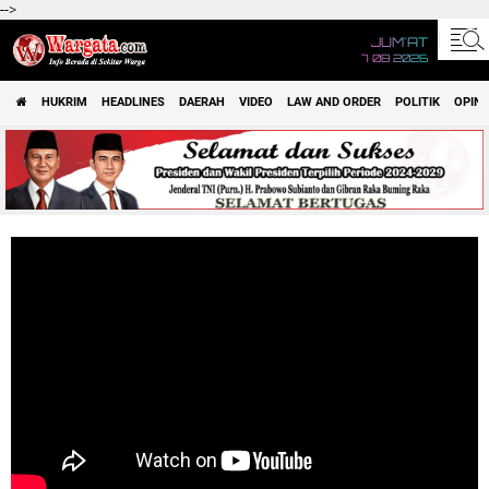
-->
JUM'AT
7 08 2026
HUKRIM
HEADLINES
DAERAH
VIDEO
LAW AND ORDER
POLITIK
OPINI