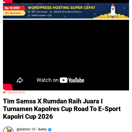
›
polres lutra
Tim Samsa X Rumdan Raih Juara I Turnamen Kapolres Cup Road To E-Sport Kapolri Cup 2026
Tim Samsa X Rumdan Raih Juara I
Turnamen Kapolres Cup Road To E-Sport
Kapolri Cup 2026
Admin 10 - Awhy