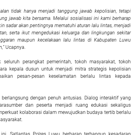
jalan tidak hanya menjadi tanggung jawab kepolisian, tetapi
g jawab kita bersama. Melalui sosialisasi ini kami berharap
n sadar akan pentingnya mematuhi aturan lalu lintas, menjadi
tan, serta ikut mengedukasi keluarga dan lingkungan sekitar
nggaran maupun kecelakaan lalu lintas di Kabupaten Luwu
n,”
Ucapnya.
 seluruh perangkat pemerintah, tokoh masyarakat, tokoh
ra kepala dusun untuk menjadi mitra strategis kepolisian
ikan pesan-pesan keselamatan berlalu lintas kepada
t berlangsung dengan penuh antusias. Dialog interaktif yang
 narasumber dan peserta menjadi ruang edukasi sekaligus
erkuat kolaborasi dalam mewujudkan budaya tertib berlalu
masyarakat.
 ini, Satlantas Polres Luwu berharap terbangun kesadaran