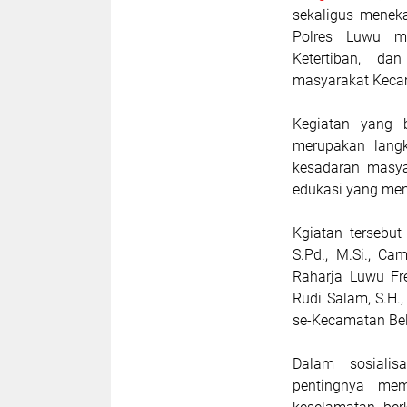
sekaligus meneka
Polres Luwu me
Ketertiban, da
masyarakat Kecam
Kegiatan yang 
merupakan langk
kesadaran masya
edukasi yang men
Kgiatan tersebut
S.Pd., M.Si., Ca
Raharja Luwu Fr
Rudi Salam, S.H.,
se-Kecamatan Bel
Dalam sosialis
pentingnya mem