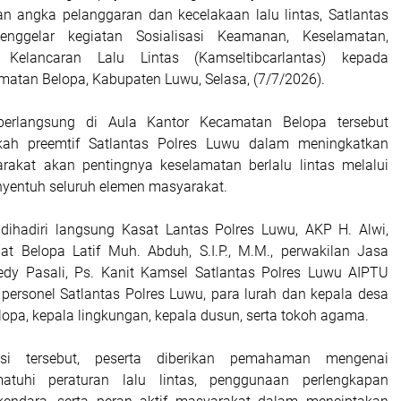
n angka pelanggaran dan kecelakaan lalu lintas, Satlantas
nggelar kegiatan Sosialisasi Keamanan, Keselamatan,
n Kelancaran Lalu Lintas (Kamseltibcarlantas) kepada
atan Belopa, Kabupaten Luwu, Selasa, (7/7/2026).
berlangsung di Aula Kantor Kecamatan Belopa tersebut
ah preemtif Satlantas Polres Luwu dalam meningkatkan
rakat akan pentingnya keselamatan berlalu lintas melalui
yentuh seluruh elemen masyarakat.
 dihadiri langsung Kasat Lantas Polres Luwu, AKP H. Alwi,
mat Belopa Latif Muh. Abduh, S.I.P., M.M., perwakilan Jasa
edy Pasali, Ps. Kanit Kamsel Satlantas Polres Luwu AIPTU
 personel Satlantas Polres Luwu, para lurah dan kepala desa
opa, kepala lingkungan, kepala dusun, serta tokoh agama.
asi tersebut, peserta diberikan pemahaman mengenai
atuhi peraturan lalu lintas, penggunaan perlengkapan