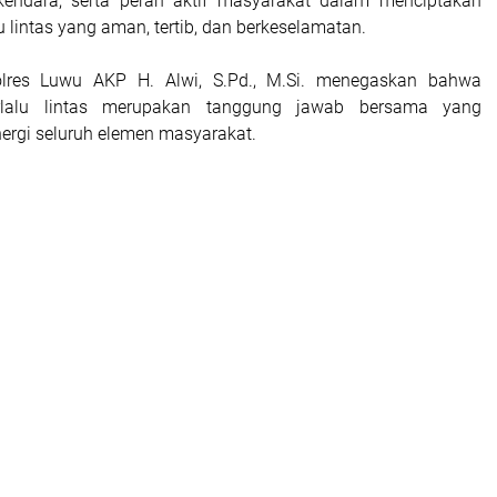
kendara, serta peran aktif masyarakat dalam menciptakan
u lintas yang aman, tertib, dan berkeselamatan.
lres Luwu AKP H. Alwi, S.Pd., M.Si. menegaskan bahwa
rlalu lintas merupakan tanggung jawab bersama yang
rgi seluruh elemen masyarakat.