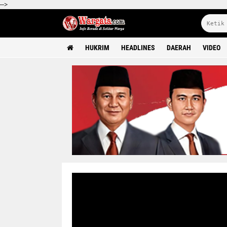
-->
HUKRIM
HEADLINES
DAERAH
VIDEO