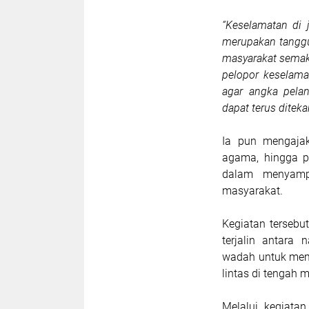
“Keselamatan di 
merupakan tanggun
masyarakat semaki
pelopor keselama
agar angka pela
dapat terus diteka
Ia pun mengajak
agama, hingga pa
dalam menyampa
masyarakat.
Kegiatan tersebu
terjalin antara
wadah untuk memp
lintas di tengah 
Melalui kegiatan