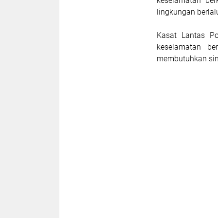
keselamatan ber
lingkungan berlal
Kasat Lantas Po
keselamatan be
membutuhkan sine