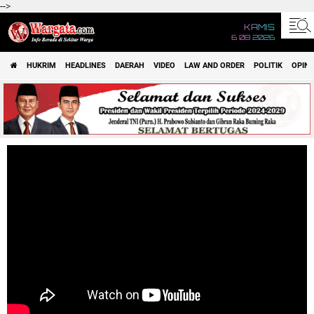
-->
KAMIS
6 08 2026
HUKRIM
HEADLINES
DAERAH
VIDEO
LAW AND ORDER
POLITIK
OPINI