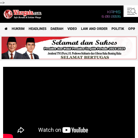
-->
KAMIS
6 08 2026
HUKRIM
HEADLINES
DAERAH
VIDEO
LAW AND ORDER
POLITIK
OPINI