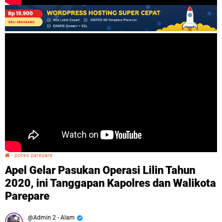
›
polres parepare
Apel Gelar Pasukan Operasi Lilin Tahun 2020, ini Tanggapan Kapolres dan Walikota Parepare
Apel Gelar Pasukan Operasi Lilin Tahun
2020, ini Tanggapan Kapolres dan Walikota
Parepare
Admin 2 - Alam