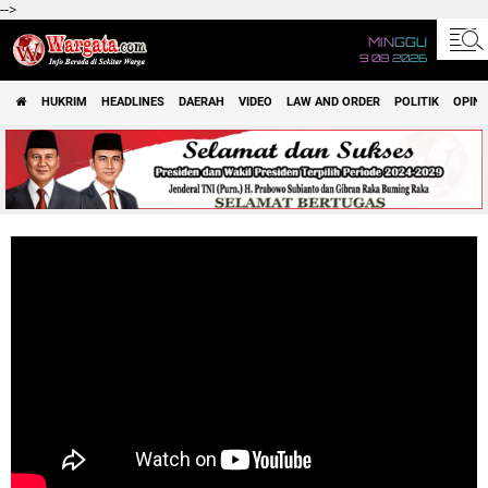
-->
MINGGU
9 08 2026
HUKRIM
HEADLINES
DAERAH
VIDEO
LAW AND ORDER
POLITIK
OPINI