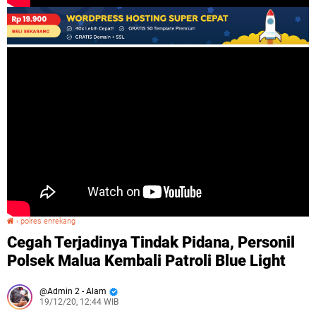
›
polres enrekang
Cegah Terjadinya Tindak Pidana, Personil Polsek Malua Kembali Patroli Blue Light
Cegah Terjadinya Tindak Pidana, Personil
Polsek Malua Kembali Patroli Blue Light
Admin 2 - Alam
19/12/20, 12:44 WIB