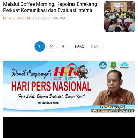
Melalui Coffee Morning, Kapolres Enrekang
Perkuat Komunikasi dan Evaluasi Internal
POLRES ENREKANG
03/08/26, 15:06 WIB
1
2
3
...
694
Next