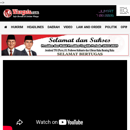
-->
JUM'AT
7 08 2026
HUKRIM
HEADLINES
DAERAH
VIDEO
LAW AND ORDER
POLITIK
OPINI