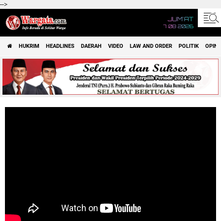
-->
JUM'AT
7 08 2026
HUKRIM
HEADLINES
DAERAH
VIDEO
LAW AND ORDER
POLITIK
OPINI