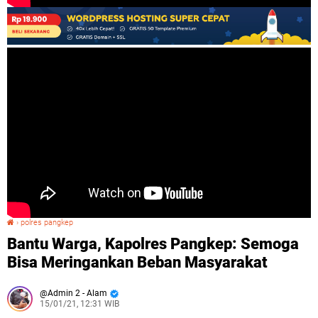
›
polres pangkep
Bantu Warga, Kapolres Pangkep: Semoga Bisa Meringankan Beban Masyarakat
Bantu Warga, Kapolres Pangkep: Semoga
Bisa Meringankan Beban Masyarakat
Admin 2 - Alam
15/01/21, 12:31 WIB