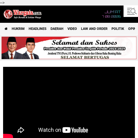
-->
JUM'AT
7 08 2026
HUKRIM
HEADLINES
DAERAH
VIDEO
LAW AND ORDER
POLITIK
OPINI