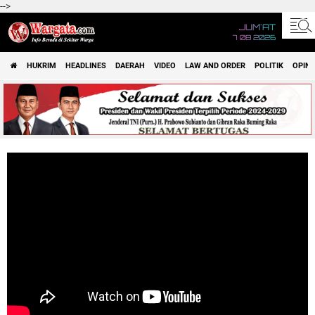
-->
JUM'AT
7 08 2026
HUKRIM
HEADLINES
DAERAH
VIDEO
LAW AND ORDER
POLITIK
OPINI