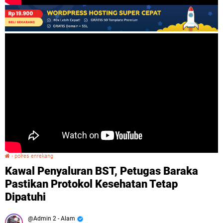
›
polres enrekang
Kawal Penyaluran BST, Petugas Baraka Pastikan Protokol Kesehatan Tetap Dipatuhi
Kawal Penyaluran BST, Petugas Baraka
Pastikan Protokol Kesehatan Tetap
Dipatuhi
Admin 2 - Alam