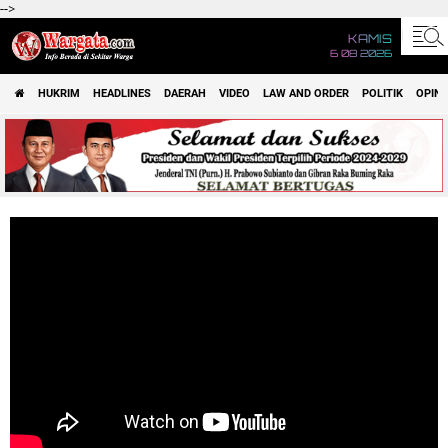
-->
KAMIS
6 08 2026
HUKRIM
HEADLINES
DAERAH
VIDEO
LAW AND ORDER
POLITIK
OPINI