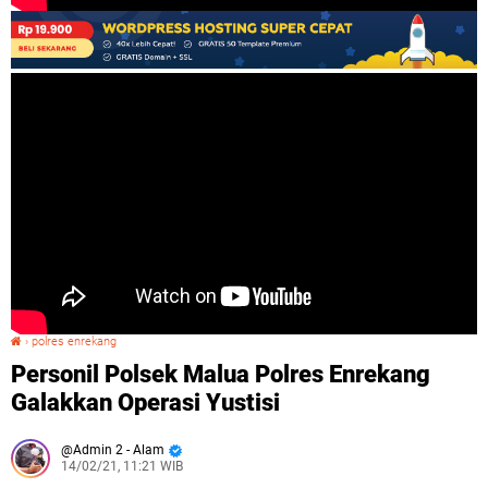
›
polres enrekang
Personil Polsek Malua Polres Enrekang Galakkan Operasi Yustisi
Personil Polsek Malua Polres Enrekang
Galakkan Operasi Yustisi
Admin 2 - Alam
14/02/21, 11:21 WIB