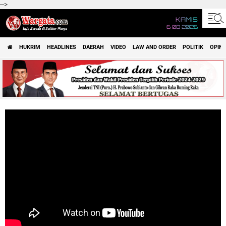
-->
KAMIS
6 08 2026
HUKRIM
HEADLINES
DAERAH
VIDEO
LAW AND ORDER
POLITIK
OPINI