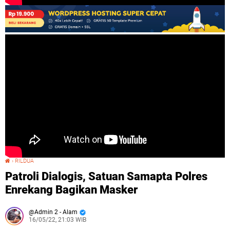
›
RILDUA
Patroli Dialogis, Satuan Samapta Polres Enrekang Bagikan Masker
Patroli Dialogis, Satuan Samapta Polres
Enrekang Bagikan Masker
Admin 2 - Alam
16/05/22, 21:03 WIB