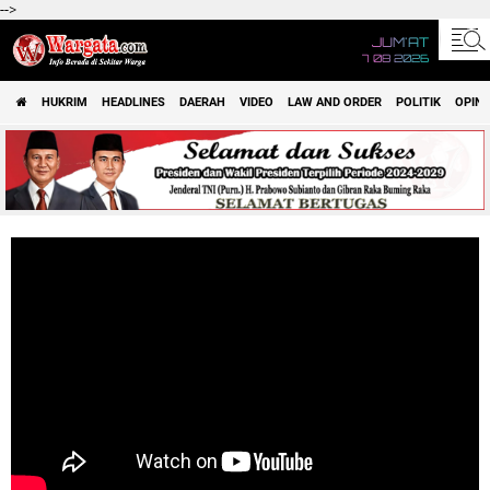
-->
JUM'AT
7 08 2026
HUKRIM
HEADLINES
DAERAH
VIDEO
LAW AND ORDER
POLITIK
OPINI