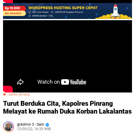
›
polres pinrang
Turut Berduka Cita, Kapolres Pinrang Melayat ke Rumah Duka Korban Lakalantas
Turut Berduka Cita, Kapolres Pinrang
Melayat ke Rumah Duka Korban Lakalantas
Admin 3 - Sam
12/05/22, 16:35 WIB