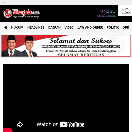
-->
MINGGU
9 08 2026
HUKRIM
HEADLINES
DAERAH
VIDEO
LAW AND ORDER
POLITIK
OPINI