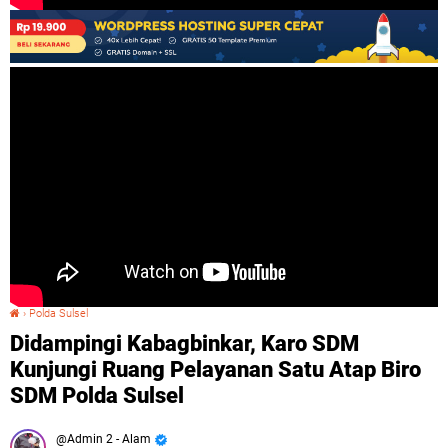
›
Polda Sulsel
Didampingi Kabagbinkar, Karo SDM Kunjungi Ruang Pelayanan Satu Atap Biro SDM Polda Sulsel
Didampingi Kabagbinkar, Karo SDM
Kunjungi Ruang Pelayanan Satu Atap Biro
SDM Polda Sulsel
Admin 2 - Alam