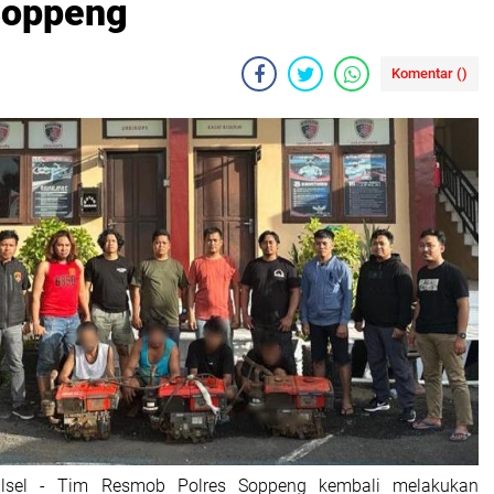
Soppeng
Komentar (
)
ulsel - Tim Resmob Polres Soppeng kembali melakukan