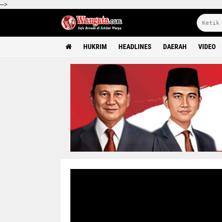
-->
HUKRIM
HEADLINES
DAERAH
VIDEO