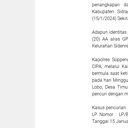
penangkapan d
Kabupaten Sidra
(15/1/2024) Sekir
Adapun identitas 
(20) AA alias GP
Kelurahan Sidenr
Kapolres Soppen
CIPA, melalui K
bermula saat ket
pada hari Minggu
Lobo, Desa Timus
pencuri dengan me
Kasus pencurian 
LP Nomor : LP/B/
Tanggal 15 Janua