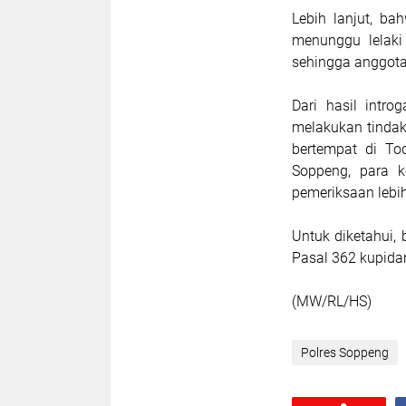
Lebih lanjut, ba
menunggu lelaki
sehingga anggot
Dari hasil intr
melakukan tindak
bertempat di To
Soppeng, para 
pemeriksaan lebih
Untuk diketahui,
Pasal 362 kupid
(MW/RL/HS)
Polres Soppeng