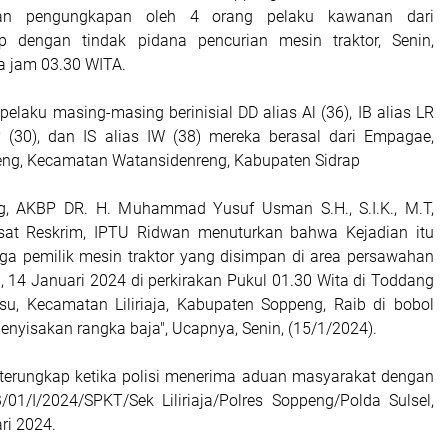
an pengungkapan oleh 4 orang pelaku kawanan dari
p dengan tindak pidana pencurian mesin traktor, Senin,
a jam 03.30 WITA.
pelaku masing-masing berinisial DD alias Al (36), IB alias LR
 (30), dan IS alias IW (38) mereka berasal dari Empagae,
eng, Kecamatan Watansidenreng, Kabupaten Sidrap
g, AKBP DR. H. Muhammad Yusuf Usman S.H., S.I.K., M.T,
asat Reskrim, IPTU Ridwan menuturkan bahwa Kejadian itu
iga pemilik mesin traktor yang disimpan di area persawahan
, 14 Januari 2024 di perkirakan Pukul 01.30 Wita di Toddang
u, Kecamatan Liliriaja, Kabupaten Soppeng, Raib di bobol
nyisakan rangka baja", Ucapnya, Senin, (15/1/2024).
terungkap ketika polisi menerima aduan masyarakat dengan
01/I/2024/SPKT/Sek Liliriaja/Polres Soppeng/Polda Sulsel,
ri 2024.