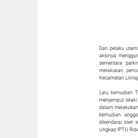
Dari pelaku utam
aksinya menggun
sementara parki
melakukan pencu
Kecamatan Liliri
Lalu kemudian 
menjemput lelak
dalam melakukan 
kemudian anggo
dikendarai oleh 
Ungkap IPTU Rid