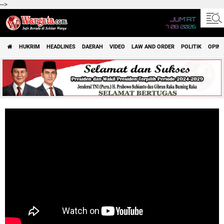
-->
JUM'AT
7 08 2026
HUKRIM
HEADLINES
DAERAH
VIDEO
LAW AND ORDER
POLITIK
OPINI