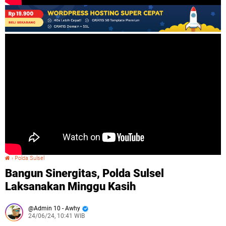
›
Polda Sulsel
Bangun Sinergitas, Polda Sulsel Laksanakan Minggu Kasih
Bangun Sinergitas, Polda Sulsel
Laksanakan Minggu Kasih
Admin 10 - Awhy
24/06/24, 10:41 WIB