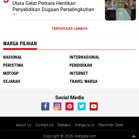
Utara Gelar Perkara Hentikan
Penyelidikan Dugaan Perselingkuhan
Oknum Anggota
TERPOPULER LAINNYA
WARGA PILIHAN
NASIONAL
INTERNASIONAL
PERISTIWA
PENDIDIKAN
MOTOGP
INTERNET
SEJARAH
TRAVEL WARGA
Social Media
About Us
Contact Us
Redaksi
Warga.co.id
Pedoman Siber
Copyright ©
2026 Wargata.com