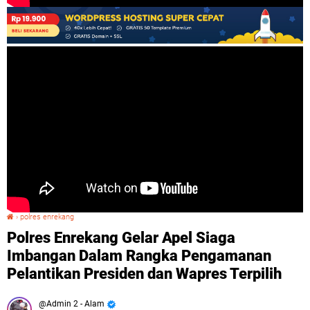
›
polres enrekang
Polres Enrekang Gelar Apel Siaga Imbangan Dalam Rangka Pengamanan Pelantikan Presiden dan Wapres Terpilih
Polres Enrekang Gelar Apel Siaga
Imbangan Dalam Rangka Pengamanan
Pelantikan Presiden dan Wapres Terpilih
Admin 2 - Alam