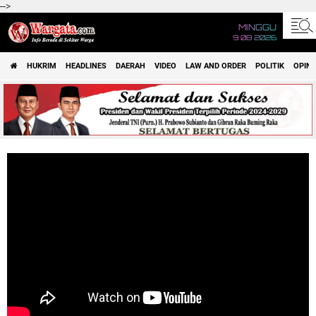
-->
MINGGU
9 08 2026
HUKRIM
HEADLINES
DAERAH
VIDEO
LAW AND ORDER
POLITIK
OPINI