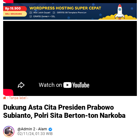
›
Tanpa label
›
Dukung Asta Cita Presiden Prabowo Subianto, Polri Sita Berton-ton Narkoba
Dukung Asta Cita Presiden Prabowo
Subianto, Polri Sita Berton-ton Narkoba
Admin 2 - Alam
02/11/24, 01:33 WIB