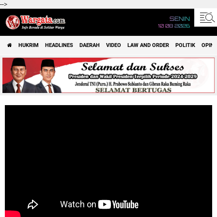
-->
SENIN
10 08 2026
HUKRIM
HEADLINES
DAERAH
VIDEO
LAW AND ORDER
POLITIK
OPINI