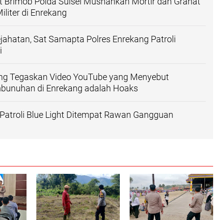
 Brimob Polda Sulsel Musnahkan Mortir dan Granat
iliter di Enrekang
jahatan, Sat Samapta Polres Enrekang Patroli
i
ang Tegaskan Video YouTube yang Menyebut
mbunuhan di Enrekang adalah Hoaks
Patroli Blue Light Ditempat Rawan Gangguan