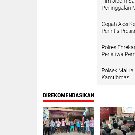
Tim Jibom Sat
Peninggalan M
Cegah Aksi Ke
Perintis Presis
Polres Enrek
Peristiwa Pe
Polsek Malua 
Kamtibmas
DIREKOMENDASIKAN