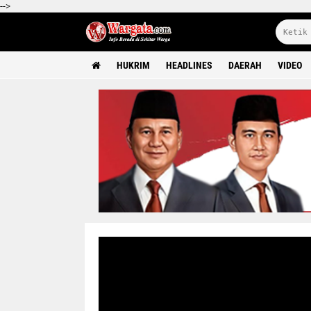
-->
HUKRIM
HEADLINES
DAERAH
VIDEO