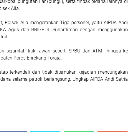
rkoba, pungutan liar (pungli), serta tindak pidana lainnya di
lsek Alla.
ut, Polsek Alla mengerahkan Tiga personel, yaitu AIPDA Andi
RIPKA Agus dan BRIGPOL Suhardiman dengan menggunakan
roli.
dari sejumlah titik rawan seperti SPBU dan ATM hingga ke
upaten Poros Enrekang Toraja.
tetap terkendali dan tidak ditemukan kejadian mencurigakan
idana selama patroli berlangsung, Ungkap AIPDA Andi Satria