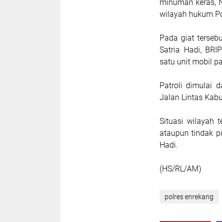
minuman keras, Na
wilayah hukum Po
Pada giat terseb
Satria Hadi, B
satu unit mobil pat
Patroli dimulai 
Jalan Lintas Kab
Situasi wilayah 
ataupun tindak p
Hadi.
(HS/RL/AM)
polres enrekang