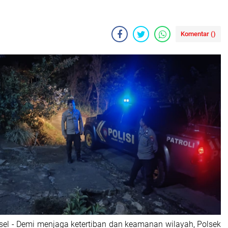
Komentar (
)
lsel - Demi menjaga ketertiban dan keamanan wilayah, Polsek