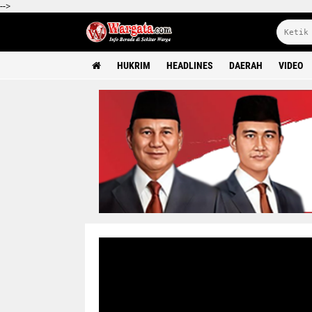
-->
HUKRIM
HEADLINES
DAERAH
VIDEO