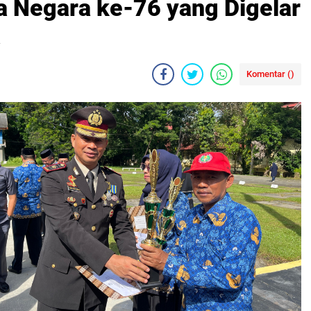
a Negara ke-76 yang Digelar
a
Komentar (
)